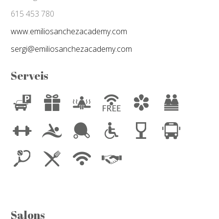
615 453 780
www.emiliosanchezacademy.com
sergi@emiliosanchezacademy.com
Serveis
Salons