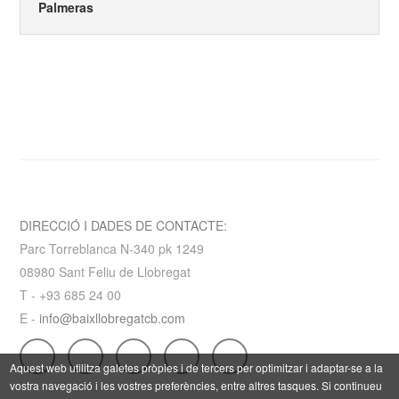
Palmeras
DIRECCIÓ I DADES DE CONTACTE:
Parc Torreblanca N-340 pk 1249
08980 Sant Feliu de Llobregat
T - +93 685 24 00
E -
info@baixllobregatcb.com
Aquest web utilitza galetes pròpies i de tercers per optimitzar i adaptar-se a la
vostra navegació i les vostres preferències, entre altres tasques. Si continueu