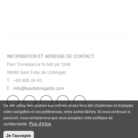
INFORMATION ET ADRESSE DE CONTACT:
Parc Torreblanca N-340 pk 1249
08980 Sant Feliu de Llobregat
T - +93 685 24 00
E -
info@baixllobregatcb.com
Ce site utilise des cookies eux-mêmes et des tiers afin d'optimiser et d'adapter
votre navigation et vos préférences, entre autres tâches. Si vous continuez à
parcourir, nous comprenons que vous acceptez notre politique de
Plus d'infos
confidentialité.
Je l'accepte