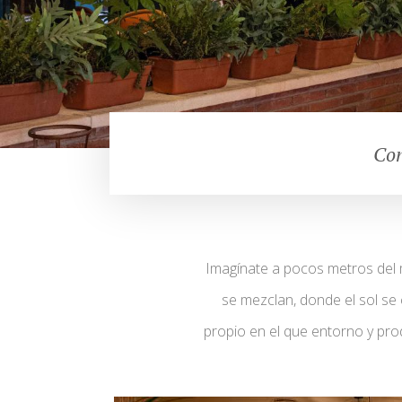
Con
Imagínate a pocos metros del m
se mezclan, donde el sol s
propio en el que entorno y pr