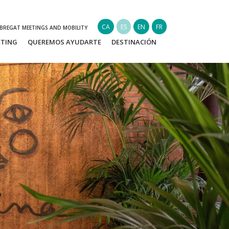
CA
ES
EN
FR
OBREGAT MEETINGS AND MOBILITY
ETING
QUEREMOS AYUDARTE
DESTINACIÓN