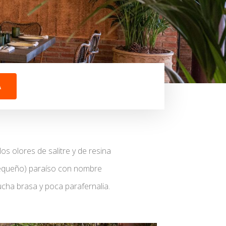
A
s olores de salitre y de resina
pequeño) paraíso con nombre
cha brasa y poca parafernalia.